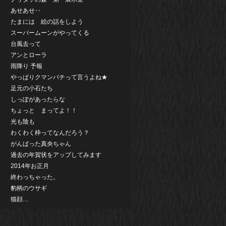
あせあせ‥
たまには 絵の話をしよう
スーパームーンがやってくる
台風去って
アンとローラ
雨降り 予報
やっぱりクマンバチって言うよね★
足元の小石たち
しっぽがあったらな
ちょっと まってよ！！
光も陰も
わくわく枠ってなんだろう？
がんばった真央ちゃん
過去の年賀状をアップしてみます
2014年お正月
終わっちゃった。
豹柄のウサギ
猫顔…