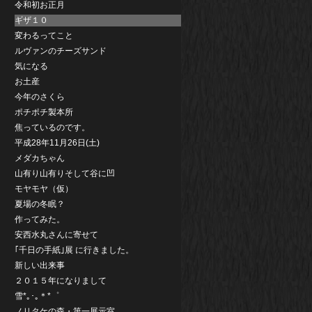
令和初お正月
ギザ１０
変わるってこと
ルヴァンのチーズサンド
気になる
お土産
今年のさくら
ポチポチ製本所
焦っているのです。
平成28年11月26日(土)
メダカちゃん
山有り山有りそして谷に凹
モヤモヤ（仮）
夏場の冬眠？
作ってみた。
安西水丸さんに寄せて
｢千日の手紙｣展 に行きました。
新しい出来事
２０１５年になりまして
雪*｡･｡＊*゜
ノリタケの森・第一展示室