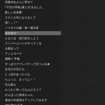
安西水丸さんに寄せて
｢千日の手紙｣展 に行きました。
新しい出来事
２０１５年になりまして
雪*｡･｡＊*゜
ノリタケの森・第一展示室
あせあせ‥
たまには 絵の話をしよう
スーパームーンがやってくる
台風去って
アンとローラ
雨降り 予報
やっぱりクマンバチって言うよね★
足元の小石たち
しっぽがあったらな
ちょっと まってよ！！
光も陰も
わくわく枠ってなんだろう？
がんばった真央ちゃん
過去の年賀状をアップしてみます