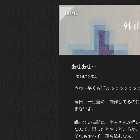
あせあせ‥
2014/12/04
うわ～早くも12月っっっっっっ
毎日、一生懸命、制作してるのに
まないよ。
眠っている間に、小人さんが描
なんて、思ったとおりどころか、
それもヤバイ。落ち込むなぁ。