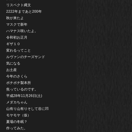
リスペクト縄文
2222年まであと200年
秋が来たよ
マスクで新年
ハマナス咲いたよ。
令和初お正月
ギザ１０
変わるってこと
ルヴァンのチーズサンド
気になる
お土産
今年のさくら
ポチポチ製本所
焦っているのです。
平成28年11月26日(土)
メダカちゃん
山有り山有りそして谷に凹
モヤモヤ（仮）
夏場の冬眠？
作ってみた。