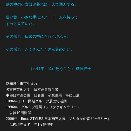
絵の中の少女は夕暮れに一人で遊んでる。
遠い昔 小さな手にスノードームを持って、
ずっと見ていた。
その感じ 日常の中にも時々現れる。
その感じ たくさんたくさん集めたい。
（2011年 絵に思うこと） 磯貝洋子
愛知県半田市生まれ
名古屋芸術大学 日本画専攻卒業
中部日本画会展 日春展 卒業生展 等に出展
1996年より 同期グループ展にて活動
1996年 グループ橙展（ノリタケギャラリー）
以後10回開催
2006年 three STYLES 日本画三人展（ノリタケの森ギャラリー）
以後現在まで、年1度開催中