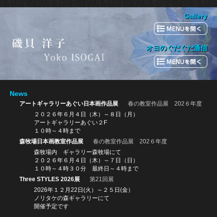
Gallery
オヨのぐだぐだ通信
News
アートギャラリーあぐい日本画作品展
春の教室作品展 202６年度
２０２６年６月４日（木）～８日（月）
アートギャラリーあぐい２F
１０時～４時まで
森牧場日本画教室作品展
春の教室作品展 202６年度
森牧場内 ギャラリー森牧場にて
２０２６年６月４日（木）～７日（日）
１０時～４時３０分 最終日～４時まで
Three STYLES 2026展
第21回展
2026年１２月22日(火）～２５日(金）
ノリタケの森ギャラリーにて
開催予定です