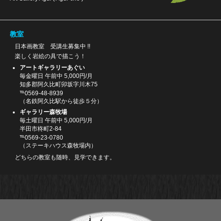
教室
日本画教室 受講生募集中 !!
楽しく岩絵の具で描こう！
アートギャラリーあぐい
毎金曜日 午前中 5,000円/月
知多郡阿久比町卯坂字川木75
℡0569-48-8939
（名鉄阿久比駅から徒歩５分）
ギャラリー森牧場
毎土曜日 午前中 5,000円/月
半田市柊町2-84
℡0569-23-0780
（ステーキハウス森牧場内）
どちらの教室も随時、見学できます。