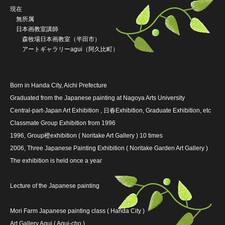
現在
無所属
日本画教室講師
森牧場日本画教室（半田市）
アートギャラリーagui（阿久比町）
Born in Handa City, Aichi Prefecture
Graduated from the Japanese painting at Nagoya Arts University
Central-part-Japan Art Exhibition , 日春Exhibition, Graduate Exhibition, etc
Classmate Group Exhibition from 1996
1996, Group橙exhibition ( Noritake Art Gallery ) 10 times
2006, Three Japanese Painting Exhibition ( Noritake Garden Art Gallery )
The exhibition is held once a year
Lecture of the Japanese painting
Mori Farm Japanese painting class ( Handa City )
Art Gallery Agui ( Agui-cho )