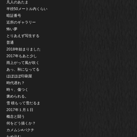
凡人のあたま
半径50メートル内くらい
暗証番号
近所のギャラリー
怖い夢
とりあえず写生する
普通
2018年始まりました
2017年もあと少し
雨上がって風が吹く
あっ、秋になってる
ほぼほぼ印刷屋
時代遅れ？
時々、傷つく
褒められる。
雪 積もって雪だるま
2017年１月１日
概念と闘う
何をどう描くか？
カメムシ≠パクチ
ため込む