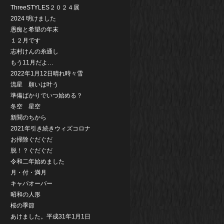
ThreeSTYLES２０２４展
2024 明けました
愚痴と希望の年末
１２月です
志村けんの糸通し
もう11月だよ…
2022年1月12日晴れ時々雪
流星 願いは叶う
準備ばかりでいつ始める？
冬空 星空
新聞のちから
2021年引き続きウィズコロナ
お掃除ぐだぐだ
脱！？ぐだぐだ
令和二年始めました
月・付・満月
キャパオーバー
昭和の人形
桜の季節
あけました。平成31年1月1日