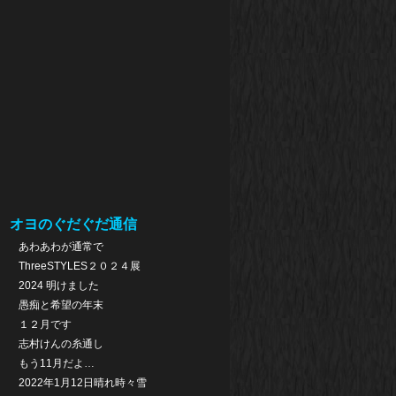
オヨのぐだぐだ通信
あわあわが通常で
ThreeSTYLES２０２４展
2024 明けました
愚痴と希望の年末
１２月です
志村けんの糸通し
もう11月だよ…
2022年1月12日晴れ時々雪