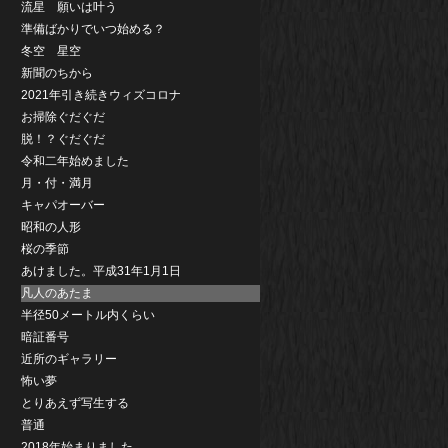
流星 願いは叶う
準備ばかりでいつ始める？
冬空 星空
新聞のちから
2021年引き続きウィズコロナ
お掃除ぐだぐだ
脱！？ぐだぐだ
令和二年始めました
月・付・満月
キャパオーバー
昭和の人形
桜の季節
あけました。平成31年1月1日
凡人のあたま
半径50メートル内くらい
暗証番号
近所のギャラリー
怖い夢
とりあえず写生する
普通
2018年始まりました