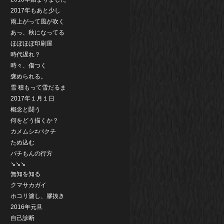
2017年もあと少し
雨上がって風が吹く
あっ、秋になってる
ほぼほぼ印刷屋
時代遅れ？
時々、傷つく
褒められる。
雪 積もって雪だるま
2017年１月１日
概念と闘う
何をどう描くか？
カメムシ≠パクチ
ため込む
パチもんの行方
↘↘↘
無知を知る
クマサカガイ
ホコリ濾し、膠抜き
2016年元旦
自己診断