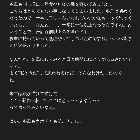
冬瓜も同じ様に去年食べた物の種を蒔いてみました。
こちらはとんでもない事になってしまいました。冬瓜は初めて
だったので、一本に二つくらいなればいいかなぁ～って思って
いたら、、、なんと、、、一本に十個以上なったんですね。と
いうことで、合計百個以上の冬瓜(^_^;)
教室に持っていって無理やり押しつけたのですね。へへへ皆さ
んに迷惑かけました。
なんだか、文章にしてみると日々時間にゆとりがあるみたいで
すネ。
よく"暇そうだ"って思われるけど、そんなわけだったのです
ね。
来年は絵が描けて描けて
.*:.*:.･.新作一杯.･*･:･*.:*.ゆとり～～よゆう～～
って言ってみたいなぁ。
はい。冬瓜もカボチャもそこそこに。