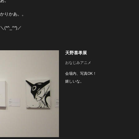
あ。
かりかあ。。
^_^*)／
天野喜孝展
おなじみアニメ
会場内、写真OK！
嬉しいな。