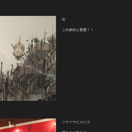
街
この余白と密度！！
ツヤツヤピカピカ