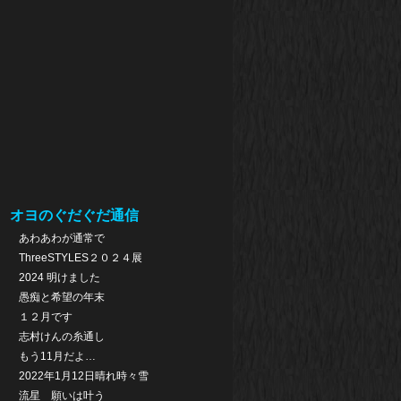
オヨのぐだぐだ通信
あわあわが通常で
ThreeSTYLES２０２４展
2024 明けました
愚痴と希望の年末
１２月です
志村けんの糸通し
もう11月だよ…
2022年1月12日晴れ時々雪
流星 願いは叶う