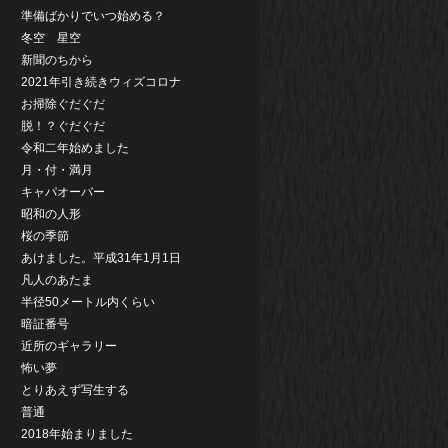
準備ばかりでいつ始める？
冬空 星空
新聞のちから
2021年引き続きウィズコロナ
お掃除ぐだぐだ
脱！？ぐだぐだ
令和二年始めました
月・付・満月
キャパオーバー
昭和の人形
桜の季節
あけました。平成31年1月1日
凡人のあたま
半径50メートル内くらい
暗証番号
近所のギャラリー
怖い夢
とりあえず写生する
普通
2018年始まりました