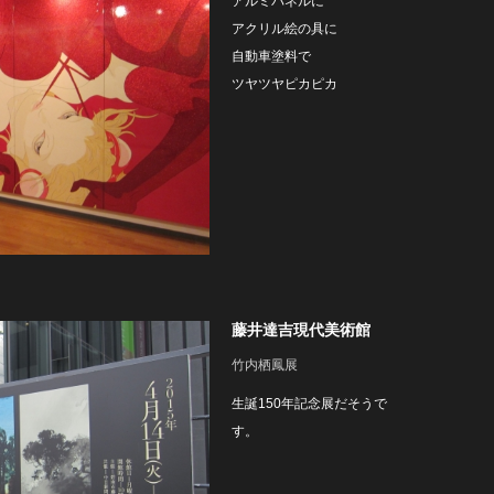
アルミパネルに
アクリル絵の具に
自動車塗料で
ツヤツヤピカピカ
藤井達吉現代美術館
竹内栖鳳展
生誕150年記念展だそうで
す。