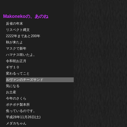
Makonekoの、あのね
反省の年末
リスペクト縄文
2222年まであと200年
秋が来たよ
マスクで新年
ハマナス咲いたよ。
令和初お正月
ギザ１０
変わるってこと
ルヴァンのチーズサンド
気になる
お土産
今年のさくら
ポチポチ製本所
焦っているのです。
平成28年11月26日(土)
メダカちゃん