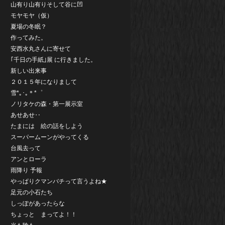
山有り山有りそして谷に凹
モヤモヤ（仮）
夏場の冬眠？
作ってみた。
安西水丸さんに寄せて
｢千日の手紙｣展 に行きました。
新しい出来事
２０１５年になりまして
雪*｡･｡＊*゜
ノリタケの森・第一展示室
あせあせ‥
たまには 絵の話をしよう
スーパームーンがやってくる
台風去って
アンとローラ
雨降り 予報
やっぱりクマンバチって言うよね★
足元の小石たち
しっぽがあったらな
ちょっと まってよ！！