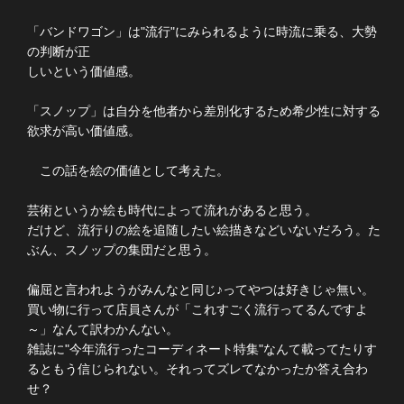
「バンドワゴン」は"流行"にみられるように時流に乗る、大勢
の判断が正
しいという価値感。
「スノップ」は自分を他者から差別化するため希少性に対する
欲求が高い価値感。
この話を絵の価値として考えた。
芸術というか絵も時代によって流れがあると思う。
だけど、流行りの絵を追随したい絵描きなどいないだろう。た
ぶん、スノップの集団だと思う。
偏屈と言われようがみんなと同じ♪ってやつは好きじゃ無い。
買い物に行って店員さんが「これすごく流行ってるんですよ
～」なんて訳わかんない。
雑誌に"今年流行ったコーディネート特集"なんて載ってたりす
るともう信じられない。それってズレてなかったか答え合わ
せ？