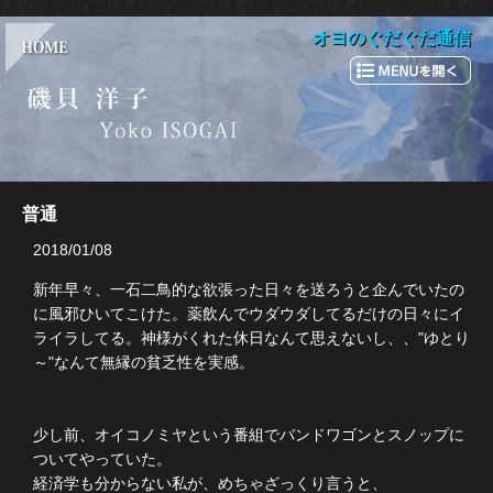
オヨのぐだぐだ通信
普通
2018/01/08
新年早々、一石二鳥的な欲張った日々を送ろうと企んでいたの
に風邪ひいてこけた。薬飲んでウダウダしてるだけの日々にイ
ライラしてる。神様がくれた休日なんて思えないし、、"ゆとり
～"なんて無縁の貧乏性を実感。
少し前、オイコノミヤという番組でバンドワゴンとスノップに
ついてやっていた。
経済学も分からない私が、めちゃざっくり言うと、