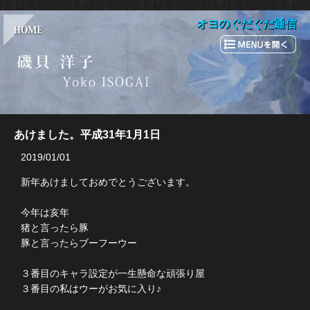
オヨのぐだぐだ通信
あけました。平成31年1月1日
2019/01/01
新年あけましておめでとうございます。
今年は亥年
猪と言ったら豚
豚と言ったらブーフーウー
３番目のキャラ設定が一生懸命な頑張り屋
３番目の私はウーがお気に入り♪