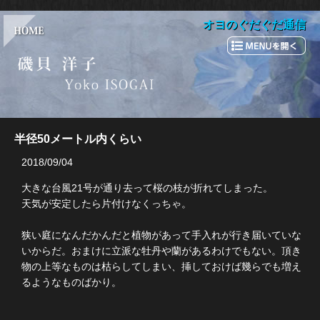
オヨのぐだぐだ通信
半径50メートル内くらい
2018/09/04
大きな台風21号が通り去って桜の枝が折れてしまった。
天気が安定したら片付けなくっちゃ。
狭い庭になんだかんだと植物があって手入れが行き届いていな
いからだ。おまけに立派な牡丹や蘭があるわけでもない。頂き
物の上等なものは枯らしてしまい、挿しておけば幾らでも増え
るようなものばかり。