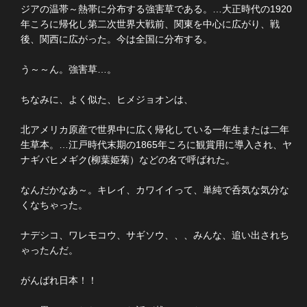
ジアの温帯～熱帯に分布する強害草である。…大正時代の1920
年ころに帰化し第二次世界大戦前、関東を中心に広がり、戦
後、関西に広がった。今は全国に分布する。
う～～ん。強害草…。
ちなみに、よく似た、ヒメジョオンは、
北アメリカ原産で世界中に広く帰化している一年生または二年
生草本。…江戸時代末期の1865年ころに観賞用に導入され、ヤ
ナギバヒメギク(柳葉姫菊）などの名で呼ばれた。
なんだかなあ～。キレイ、カワイイって、単純で呑気な気分な
くなちゃった。
ナデシコ、ワレモコウ、サギソウ、、、みんな、追い出されち
ゃったんだ。
がんばれ日本！！