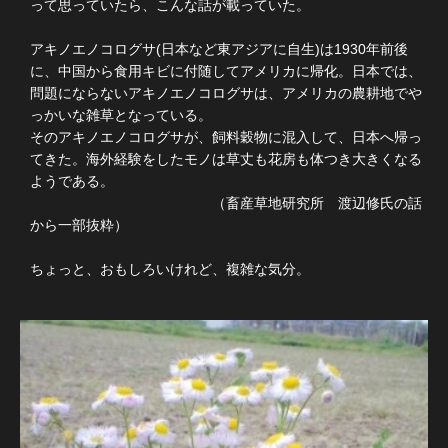
って思っていたら、こんな話が載っていた。
アキノエノコログサ(日本など東アジアに自生)は1930年前後
に、中国から食用キビに付随してアメリカに帰化。日本では、
問題にならないアキノエノコログサは、アメリカの農耕地でや
っかいな雑草となっている。
そのアキノエノコログサが、飼料穀物に混入して、日本へ帰っ
てきた。海外経験をしたモノは草丈も花房も体つき大きくなる
ようである。
（畜産草地研究所 渡辺修氏の話
から一部抜粋）
ちょっと、おもしろいけれど、複雑な気分。